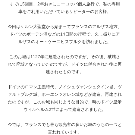
すでに5回目、2年おきにヨーロッパ個人旅行で、私の専用
車をご利用いただいているリピーターのお客様。
今回はケルン大聖堂から始まってフランスのアルザス地方、
ドイツのボーデン湖などの14日間の行程で、久し振りにア
ルザスのオー・ケーニヒスブルクを訪れました。
このお城は1127年に建造されたのですが、その後、破壊さ
れて廃墟となっていたのですが、ドイツに併合された後に再
建されたものです。
ドイツのロマン主義時代、ノイシュヴァンシュタイン城、ヴ
ァルトブルク城、ホーエンツオレン城などが建造、再建され
たのですが、このお城も同じような目的で、時のドイツ皇帝
ウィルヘルム2世によって建造されました。
今では、フランスでも最も観光客の多いお城のうちの一つと
言われています。