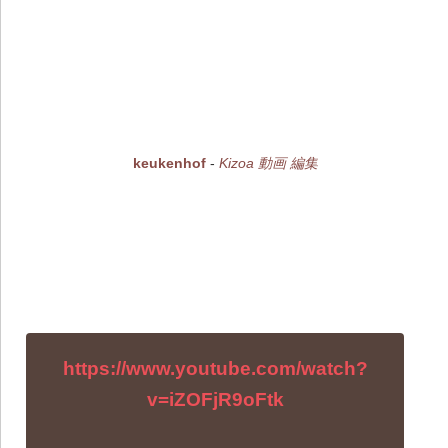
keukenhof
-
Kizoa 動画 編集
https://www.youtube.com/watch?
v=iZOFjR9oFtk