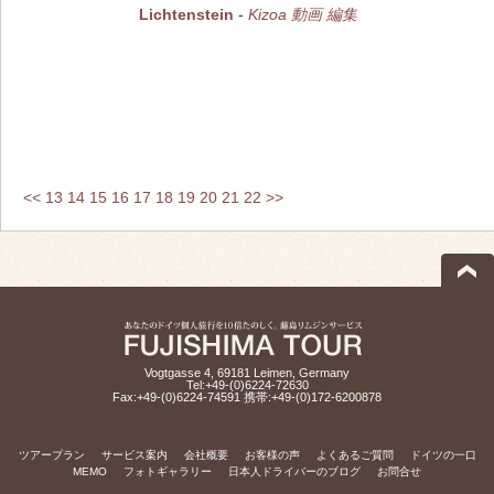
Lichtenstein
-
Kizoa 動画 編集
<<
13
14
15
16
17
18
19
20
21
22
>>
Vogtgasse 4, 69181 Leimen, Germany
Tel:+49-(0)6224-72630
Fax:+49-(0)6224-74591 携帯:+49-(0)172-6200878
ツアープラン
サービス案内
会社概要
お客様の声
よくあるご質問
ドイツの一口
MEMO
フォトギャラリー
日本人ドライバーのブログ
お問合せ